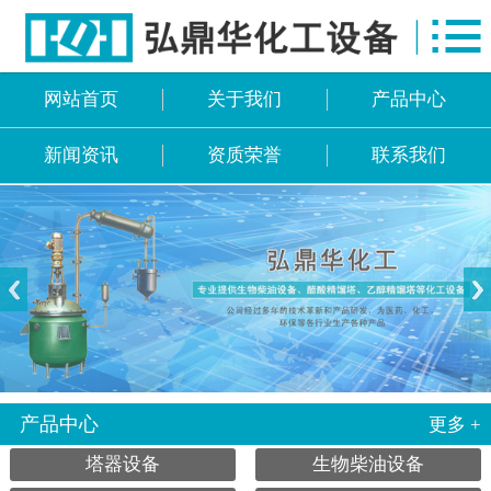

网站首页
关于我们
网站首页
关于我们
产品中心
产品中心
新闻资讯
资质荣誉
联系我们
新闻资讯
资质荣誉
联系我们
产品中心
更多 +
塔器设备
生物柴油设备