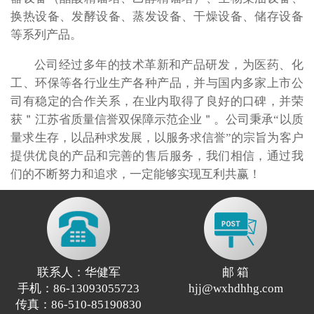
换热设备、发酵设备、蒸发设备、干燥设备、储存设备
等系列产品。
公司经过多年的技术革新和产品研发，为医药、化
工、环保等各行业生产各种产品，并与国内多家上市公
司有稳定的合作关系，在业内取得了良好的口碑，并荣
获＂江苏省质量信誉双保障示范企业＂。公司秉承“以质
量求生存，以品种求发展，以服务求信誉”的宗旨为客户
提供优良的产品和完善的售后服务，我们相信，通过我
们的不断努力和追求，一定能够实现互利共赢！
联系人：华健军
邮 箱
手机：86-13093055723
hjj@wxhdhhg.com
传真：86-510-85190830