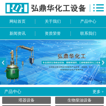

网站首页
关于我们
网站首页
关于我们
产品中心
产品中心
新闻资讯
资质荣誉
联系我们
新闻资讯
资质荣誉
联系我们
产品中心
更多 +
塔器设备
生物柴油设备