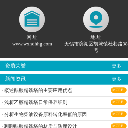
网 址
地 址
www.wxhdhhg.com
无锡市滨湖区胡埭镇杜巷路38
号
资质荣誉
更多 +
新闻资讯
更多 +
· 概述醋酸精馏塔的主要应用优点
MORE+
· 浅析乙醇精馏塔日常保养细则
MORE+
· 分析生物柴油设备原料转化率低的原因
MORE+
· 聊聊醋酸精馏塔的材质与防腐设计
MORE+