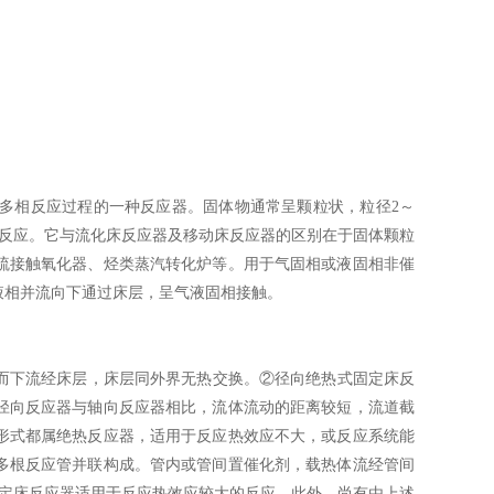
相反应过程的一种反应器。固体物通常呈颗粒状，粒径2～
行反应。它与流化床反应器及移动床反应器的区别在于固体颗粒
硫接触氧化器、烃类蒸汽转化炉等。用于气固相或液固相非催
液相并流向下通过床层，呈气液固相接触。
下流经床层，床层同外界无热交换。②径向绝热式固定床反
径向反应器与轴向反应器相比，流体流动的距离较短，流道截
形式都属绝热反应器，适用于反应热效应不大，或反应系统能
多根反应管并联构成。管内或管间置催化剂，载热体流经管间
固定床反应器适用于反应热效应较大的反应。此外，尚有由上述