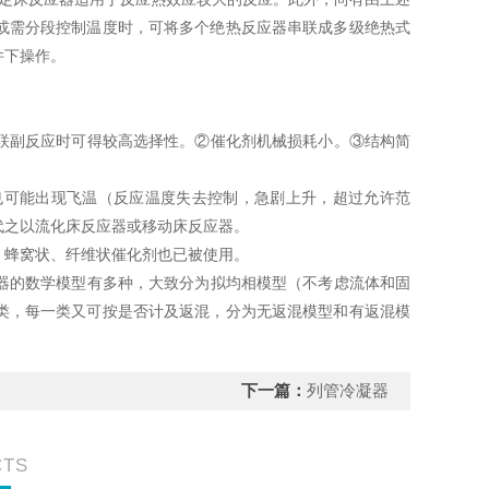
或需分段控制温度时，可将多个绝热反应器串联成多级绝热式
件下操作。
副反应时可得较高选择性。②催化剂机械损耗小。③结构简
可能出现飞温（反应温度失去控制，急剧上升，超过允许范
代之以流化床反应器或移动床反应器。
蜂窝状、纤维状催化剂也已被使用。
的数学模型有多种，大致分为拟均相模型（不考虑流体和固
类，每一类又可按是否计及返混，分为无返混模型和有返混模
下一篇：
列管冷凝器
CTS