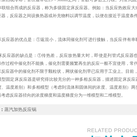
串联组合而成的反应器，称为多级固定床反应器。例如：当反应热效应大
应器，反应器之间设换热器或补充物料以调节温度，以便在接近于温度条
应器的优点是：①返混小，流体同催化剂可进行接触，当反应伴有串联
应器的缺点是：①传热差，反应放热量大时，即使是列管式反应器也
操作过程中催化剂不能换，催化剂需要频繁再生的反应一般不宜使用，常
应器中的催化剂不限于颗粒状，网状催化剂早已应用于工业上。目前，
固定床反应器是研究得比较充分的一种多相反应器，描述固定床反应器
度、温度差别）和多相模型（考虑到流体和固体间的浓度、温度差别）两
否考虑反应器径向的浓度梯度和温度梯度分为一维模型和二维模型。
：
蒸汽加热反应锅
RELATED PRODU