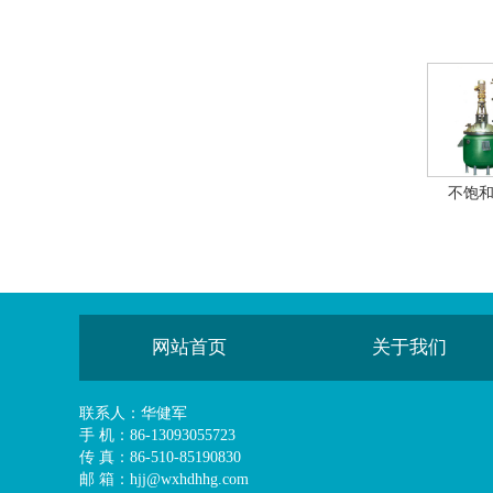
不饱
网站首页
关于我们
联系人：华健军
手 机：86-13093055723
传 真：86-510-85190830
邮 箱：hjj@wxhdhhg.com