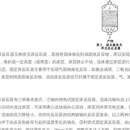
应器又称填充床反应器，装填有固体催化剂或固体反应物，用以实现多
左右，堆积成一定高度（或厚度）的床层。床层静止不动，流体通过床层进
状态。固定床反应器主要用于实现气固相催化反应，如氨合成塔、二氧化
，床层则填装固体反应物。涓流床反应器也可归属于固定床反应器，气、
应器有三种基本形式：①轴向绝热式固定床反应器。流体沿轴向自上而
体沿径向流过床层，可采用离心流动或向心流动，床层同外界无热交换。
，流体的压力降较小。但径向反应器的结构较轴向反应器复杂。以上两种
条件下由反应热效应引起的温度变化的场合。③列管式固定床反应器。由
行加热或冷却，管径通常在25～50mm之间，管数可多达上万根。列管式