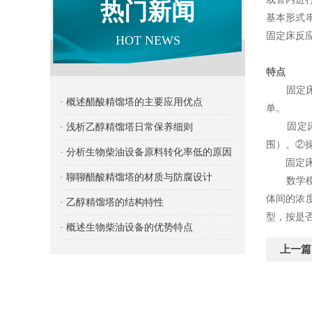
热门新闻
基本形式
固定床反
HOT NEWS
特点
固定床反
· 概述醋酸精馏塔的主要应用优点
单。
固定床反
· 浅析乙醇精馏塔日常保养细则
围）。②
· 分析生物柴油设备原料转化率低的原因
固定床反
· 聊聊醋酸精馏塔的材质与防腐设计
数学模型
体间的浓
· 乙醇精馏塔的结构特性
型，按是
· 概述生物柴油设备的优势特点
上一篇