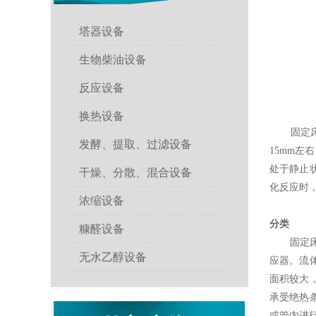
塔器设备
生物柴油设备
反应设备
换热设备
固定床反
发酵、提取、过滤设备
15mm
处于静止
干燥、分散、混合设备
化反应时
浓缩设备
分类
糠醛设备
固定床反
无水乙醇设备
应器。流
面积较大
承受绝热
或管内进