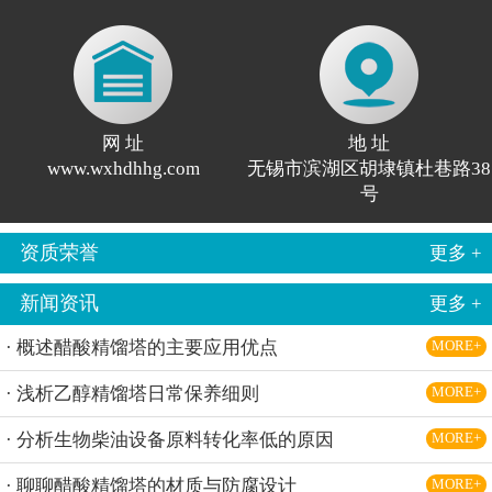
网 址
地 址
www.wxhdhhg.com
无锡市滨湖区胡埭镇杜巷路38
号
资质荣誉
更多 +
新闻资讯
更多 +
· 概述醋酸精馏塔的主要应用优点
MORE+
· 浅析乙醇精馏塔日常保养细则
MORE+
· 分析生物柴油设备原料转化率低的原因
MORE+
· 聊聊醋酸精馏塔的材质与防腐设计
MORE+