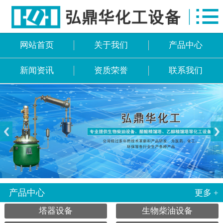

网站首页
关于我们
网站首页
关于我们
产品中心
产品中心
新闻资讯
资质荣誉
联系我们
新闻资讯
资质荣誉
联系我们
产品中心
更多 +
塔器设备
生物柴油设备